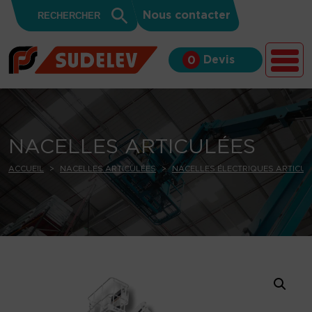
Search
Skip to content
Search
Nous contacter
for:
Button
Devis
0
NACELLES ARTICULÉES
ACCUEIL
NACELLES ARTICULÉES
NACELLES ÉLECTRIQUES ARTICUL