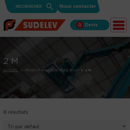
Search
Skip to content
Search
Nous contacter
for:
Button
Devis
0
2 M
ACCUEIL
PRODUIT HAUTEUR HORS TOUT
2 M
8 résultats