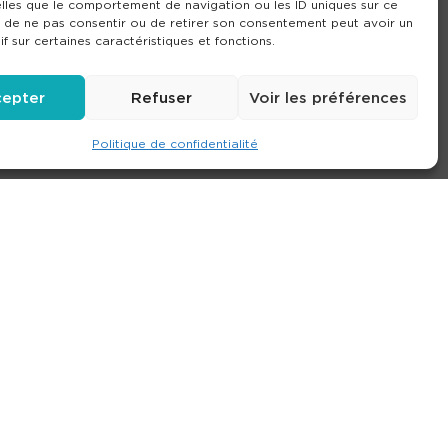
lles que le comportement de navigation ou les ID uniques sur ce
it de ne pas consentir ou de retirer son consentement peut avoir un
if sur certaines caractéristiques et fonctions.
epter
Refuser
Voir les préférences
Politique de confidentialité
e
Contact
Nos agences
Consulter le site
ions générales de location
-
Politique de confidentialité
- Création :
Compos’it