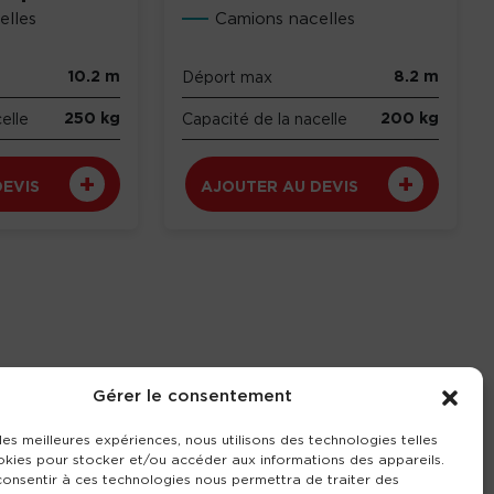
elles
Camions nacelles
10.2 m
8.2 m
Déport max
250 kg
200 kg
elle
Capacité de la nacelle
DEVIS
AJOUTER AU DEVIS
Gérer le consentement
 les meilleures expériences, nous utilisons des technologies telles
okies pour stocker et/ou accéder aux informations des appareils.
 consentir à ces technologies nous permettra de traiter des