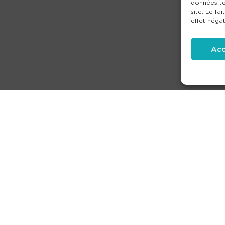
données te
site. Le fa
effet négat
Acc
produits
Partenaires
Société
Ouverture de compt
Mentions légales
-
Condit