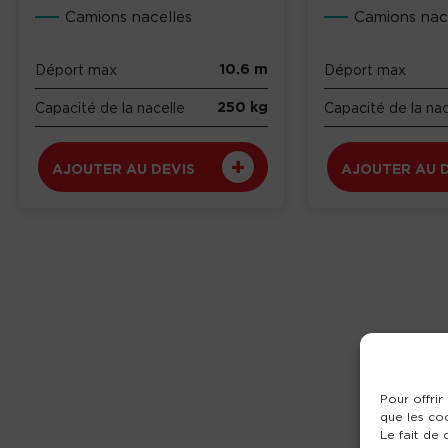
Camions nacelles
Camions nac
10.6 m
Déport max
Déport max
250 kg
Capacité de la nacelle
Capacité de la nac
AJOUTER AU DEVIS
AJOUTER AU 
Pour offrir
que les co
Le fait de