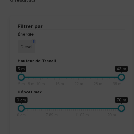
6 résultats
Filtrer par
Énergie
5
Diesel
Hauteur de Travail
5 m
43 m
5 m
8 m
10 m
16 m
22 m
28 m
38 m
Déport max
0 cm
70 m
0 cm
7.89 m
11.02 m
20 m