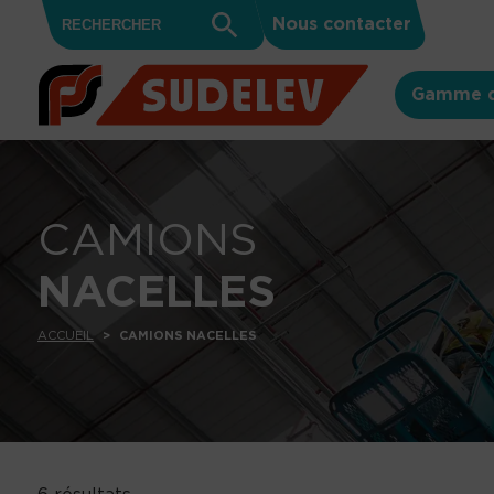
Search
Skip to content
Search
Nous contacter
for:
Button
Gamme d
CAMIONS
NACELLES
ACCUEIL
CAMIONS NACELLES