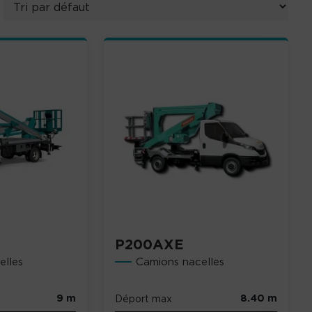
P200AXE
elles
Camions nacelles
9 m
8.40 m
Déport max