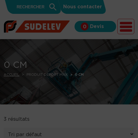
Search
Skip to content
Search
Nous contacter
for:
Button
Devis
0
0 CM
ACCUEIL
PRODUIT DÉPORT MAX
0 CM
3 résultats