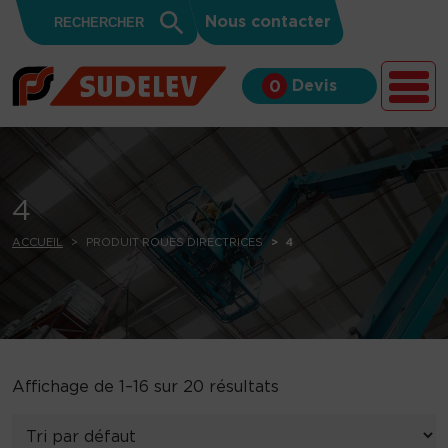
Search
Skip to content
Search
Nous contacter
for:
Button
Devis
0
4
ACCUEIL
PRODUIT ROUES DIRECTRICES
4
Affichage de 1–16 sur 20 résultats