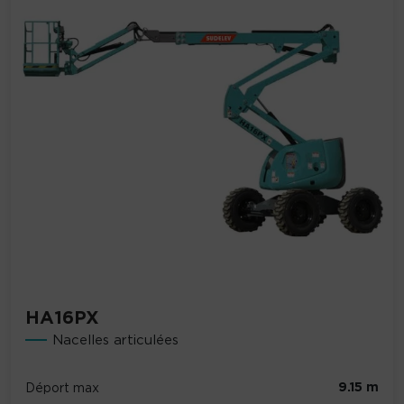
HA16PX
Nacelles articulées
9.15 m
Déport max