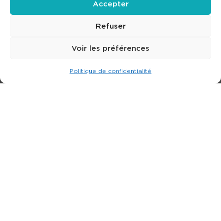
Accepter
Refuser
Voir les préférences
Politique de confidentialité
Expert dans la location de nacelle & plateforme
élévatrice.
3 rue Jean Perrin - 33600 PESSAC
05 57 26 12 40