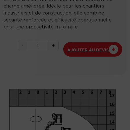
charge améliorée. Idéale pour les chantiers
industriels et de construction, elle combine
sécurité renforcée et efficacité opérationnelle
pour une productivité maximale.
q
-
+
AJOUTER AU DEVIS
u
a
n
t
i
t
é
d
e
1
6
0