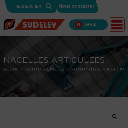
Search
Skip to content
Search
Nous contacter
for:
Button
Devis
0
NACELLES ARTICULÉES
ACCUEIL
NACELLES ARTICULÉES
NACELLES ÉLECTRIQUES ARTICUL