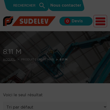
Search
Skip to content
Search
Nous contacter
for:
Button
Devis
0
8.11 M
ACCUEIL
PRODUIT DÉPORT MAX
8.11 M
Voici le seul résultat