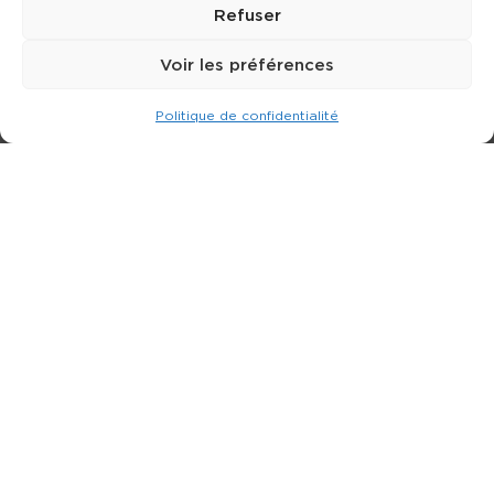
Refuser
Voir les préférences
Politique de confidentialité
Expert dans la location de nacelle & plateforme
élévatrice.
3 rue Jean Perrin - 33600 PESSAC
05 57 26 12 40
Nos produits
Partenaires
Société