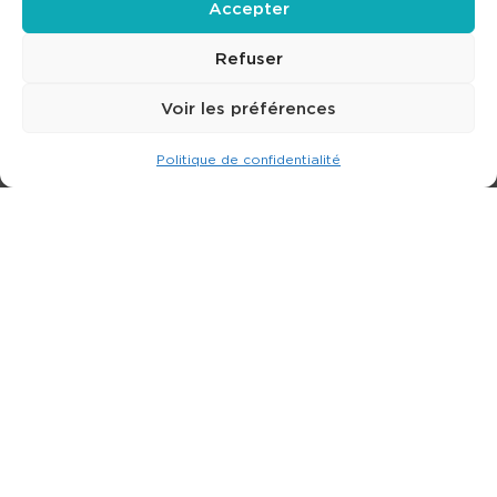
Accepter
Refuser
Voir les préférences
Politique de confidentialité
Expert dans la location de nacelle & plateforme
élévatrice.
3 rue Jean Perrin - 33600 PESSAC
05 57 26 12 40