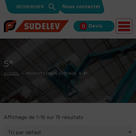
Search
Skip to content
Search
Nous contacter
for:
Button
Devis
0
5°
ACCUEIL
PRODUIT DÉVERS AUTORISÉ
5°
Affichage de 1–16 sur 19 résultats