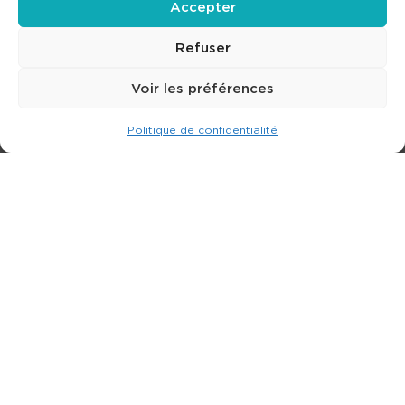
Accepter
Refuser
Voir les préférences
Politique de confidentialité
Expert dans la location de nacelle & plateforme
élévatrice.
3 rue Jean Perrin - 33600 PESSAC
05 57 26 12 40