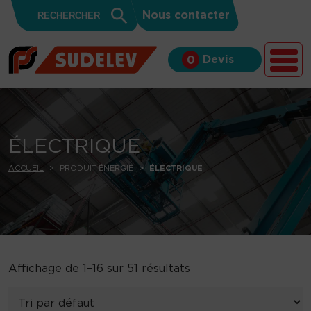
Search
Skip to content
Search
Nous contacter
for:
Button
Devis
0
ÉLECTRIQUE
ACCUEIL
PRODUIT ÉNERGIE
ÉLECTRIQUE
Affichage de 1–16 sur 51 résultats