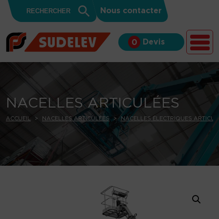
Search
Skip to content
Search
Nous contacter
for:
Button
Devis
0
NACELLES ARTICULÉES
ACCUEIL
NACELLES ARTICULÉES
NACELLES ÉLECTRIQUES ARTICUL