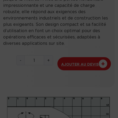
impressionnante et une capacité de charge
robuste, elle répond aux exigences des
environnements industriels et de construction les
plus exigeants. Son design compact et sa facilité
d’utilisation en font un choix optimal pour des
opérations efficaces et sécurisées, adaptées à
diverses applications sur site.
q
-
+
AJOUTER AU DEVIS
u
a
n
t
i
t
é
d
e