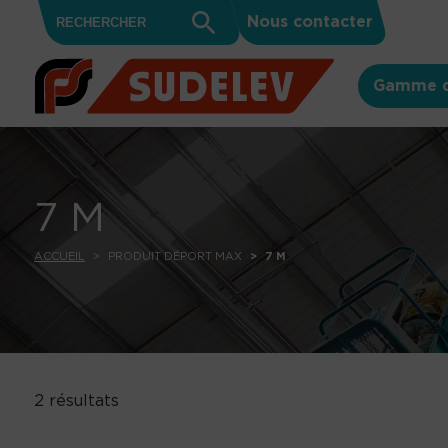
Search
Skip to content
Search
Nous contacter
for:
Button
Gamme d
7 M
ACCUEIL
PRODUIT DÉPORT MAX
7 M
2 résultats