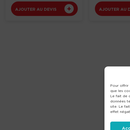
AJOUTER AU DEVIS
AJOUTER AU 
Pour offrir
que les co
Le fait de
données te
site. Le fa
effet négat
Acc