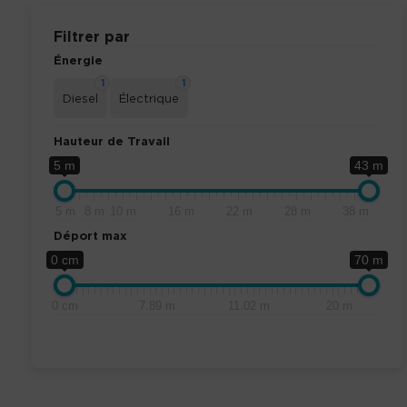
Filtrer par
Énergie
1
1
Diesel
Électrique
Hauteur de Travail
5 m
43 m
5 m
8 m
10 m
16 m
22 m
28 m
38 m
Déport max
0 cm
70 m
0 cm
7.89 m
11.02 m
20 m