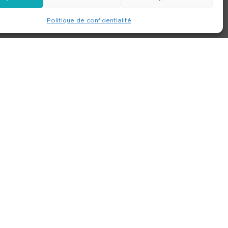
Politique de confidentialité
e
Contact
Nos agences
Consulter le site
ions générales de location
-
Politique de confidentialité
- Création :
Compos’it