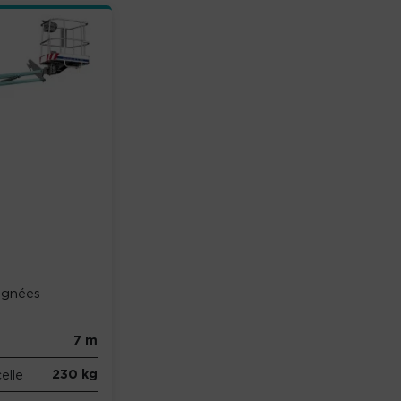
ignées
7 m
230 kg
elle