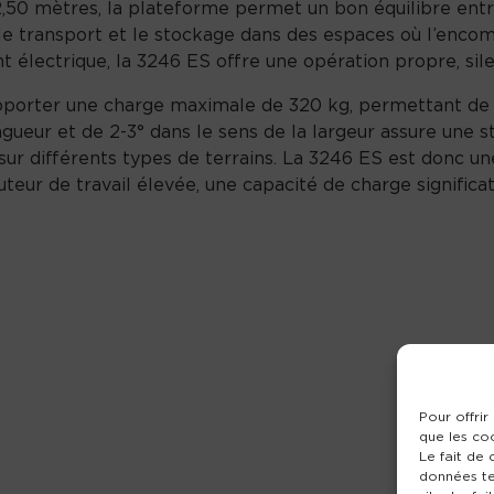
2,50 mètres, la plateforme permet un bon équilibre entr
te le transport et le stockage dans des espaces où l’en
t électrique, la 3246 ES offre une opération propre, si
porter une charge maximale de 320 kg, permettant de tr
ongueur et de 2-3° dans le sens de la largeur assure une 
ler sur différents types de terrains. La 3246 ES est donc 
ur de travail élevée, une capacité de charge significati
Pour offrir
que les co
Le fait de
données te