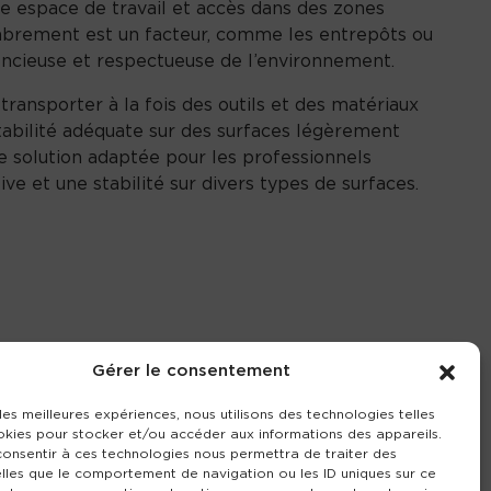
e espace de travail et accès dans des zones
combrement est un facteur, comme les entrepôts ou
lencieuse et respectueuse de l’environnement.
ansporter à la fois des outils et des matériaux
stabilité adéquate sur des surfaces légèrement
une solution adaptée pour les professionnels
ve et une stabilité sur divers types de surfaces.
Gérer le consentement
 les meilleures expériences, nous utilisons des technologies telles
okies pour stocker et/ou accéder aux informations des appareils.
 consentir à ces technologies nous permettra de traiter des
lles que le comportement de navigation ou les ID uniques sur ce