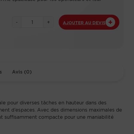
q
-
+
AJOUTER AU DEVIS
u
a
n
t
i
t
é
s
Avis (0)
d
e
3
2
éale pour diverses tâches en hauteur dans des
4
gement d’espaces. Avec des dimensions maximales de
6
stant suffisamment compacte pour une maniabilité
E
S