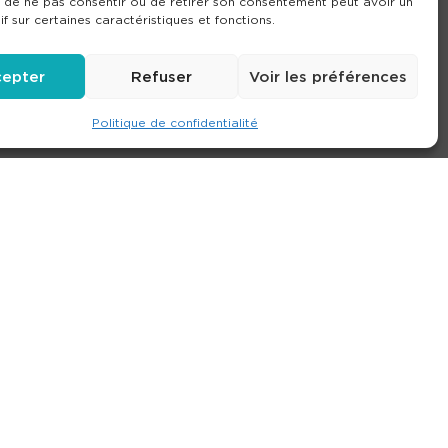
it de ne pas consentir ou de retirer son consentement peut avoir un
if sur certaines caractéristiques et fonctions.
epter
Refuser
Voir les préférences
Politique de confidentialité
e
Contact
Nos agences
Consulter le site
ions générales de location
-
Politique de confidentialité
- Création :
Compos’it