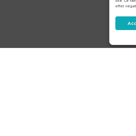
site. Le fa
effet négat
Acc
produits
Partenaires
Société
Ouverture de compt
Mentions légales
-
Condit