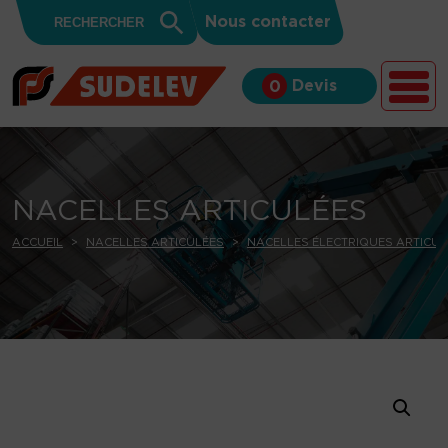
Search
Skip to content
Search
Nous contacter
for:
Button
Devis
0
NACELLES ARTICULÉES
ACCUEIL
NACELLES ARTICULÉES
NACELLES ÉLECTRIQUES ARTICUL