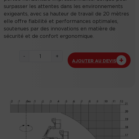
surpasser les attentes dans les environnements
exigeants, avec sa hauteur de travail de 20 mètres
elle offre fiabilité et performances optimales,
soutenues par des innovations en matière de
sécurité et de confort ergonomique.
q
-
+
AJOUTER AU DEVIS
u
a
n
t
i
t
é
d
e
2
0