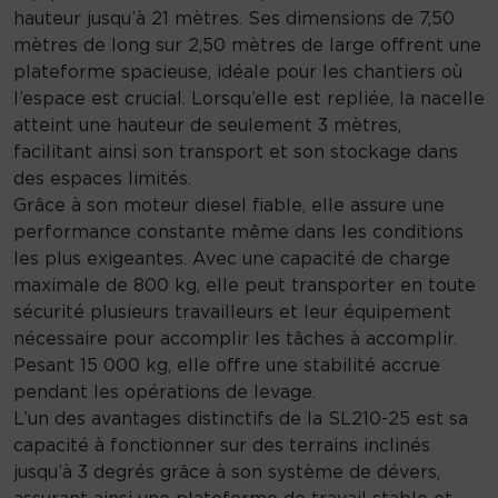
2
hauteur jusqu’à 21 mètres. Ses dimensions de 7,50
1
mètres de long sur 2,50 mètres de large offrent une
0
plateforme spacieuse, idéale pour les chantiers où
-
l’espace est crucial. Lorsqu’elle est repliée, la nacelle
2
atteint une hauteur de seulement 3 mètres,
5
facilitant ainsi son transport et son stockage dans
des espaces limités.
Grâce à son moteur diesel fiable, elle assure une
performance constante même dans les conditions
les plus exigeantes. Avec une capacité de charge
maximale de 800 kg, elle peut transporter en toute
sécurité plusieurs travailleurs et leur équipement
nécessaire pour accomplir les tâches à accomplir.
Pesant 15 000 kg, elle offre une stabilité accrue
pendant les opérations de levage.
L’un des avantages distinctifs de la SL210-25 est sa
capacité à fonctionner sur des terrains inclinés
jusqu’à 3 degrés grâce à son système de dévers,
assurant ainsi une plateforme de travail stable et