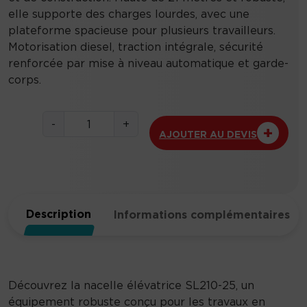
elle supporte des charges lourdes, avec une
plateforme spacieuse pour plusieurs travailleurs.
Motorisation diesel, traction intégrale, sécurité
renforcée par mise à niveau automatique et garde-
corps.
q
-
+
AJOUTER AU DEVIS
u
a
n
t
i
Description
Informations complémentaires
t
é
d
e
S
Découvrez la nacelle élévatrice SL210-25, un
L
équipement robuste conçu pour les travaux en