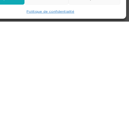
Politique de confidentialité
e
Contact
Nos agences
Consulter le site
ions générales de location
-
Politique de confidentialité
- Création :
Compos’it