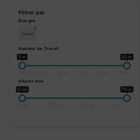
Filtrer par
Énergie
2
Diesel
Hauteur de Travail
5 m
43 m
5 m
8 m
10 m
16 m
22 m
28 m
38 m
Déport max
0 cm
70 m
0 cm
7.89 m
11.02 m
20 m