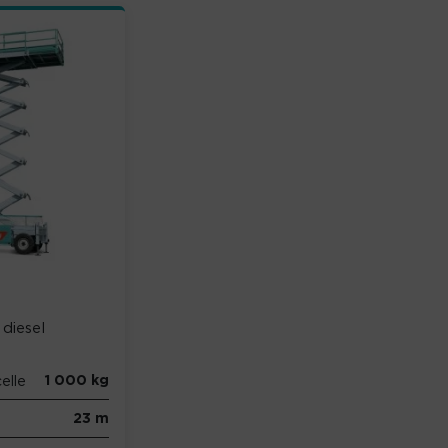
diesel
1 000 kg
elle
23 m