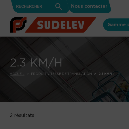
Search
Skip to content
Search
Nous contacter
for:
Button
Gamme d
2.3 KM/H
ACCUEIL
PRODUIT VITESSE DE TRANSLATION
2.3 KM/H
2 résultats