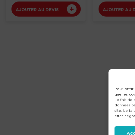
AJOUTER AU DEVIS
AJOUTER AU 
Pour offrir
que les co
Le fait de
données te
site. Le fa
effet négat
Acc