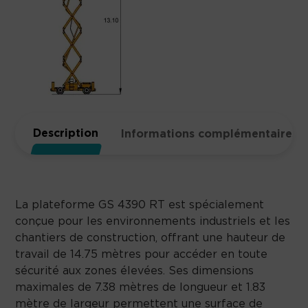
S
4
3
9
0
R
T
Description
Informations complémentaires
La plateforme GS 4390 RT est spécialement
conçue pour les environnements industriels et les
chantiers de construction, offrant une hauteur de
travail de 14.75 mètres pour accéder en toute
sécurité aux zones élevées. Ses dimensions
maximales de 7.38 mètres de longueur et 1.83
mètre de largeur permettent une surface de