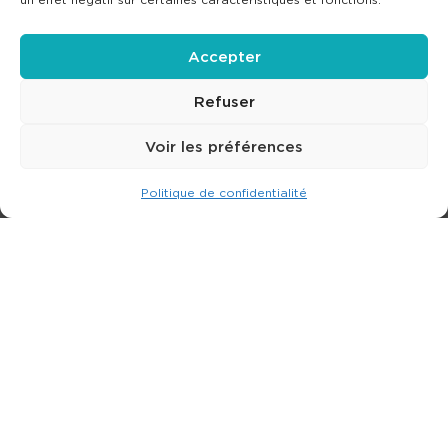
Accepter
Refuser
Voir les préférences
Politique de confidentialité
Expert dans la location de nacelle & plateforme
élévatrice.
3 rue Jean Perrin - 33600 PESSAC