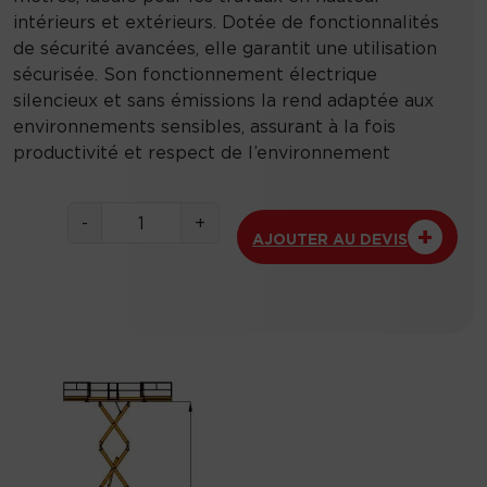
intérieurs et extérieurs. Dotée de fonctionnalités
de sécurité avancées, elle garantit une utilisation
sécurisée. Son fonctionnement électrique
silencieux et sans émissions la rend adaptée aux
environnements sensibles, assurant à la fois
productivité et respect de l’environnement
q
-
+
AJOUTER AU DEVIS
u
a
n
t
i
t
é
d
e
G