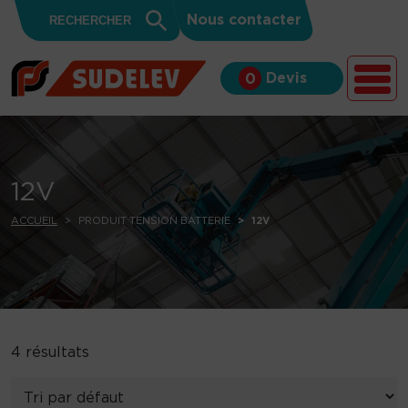
Search
Skip to content
Search
Nous contacter
for:
Button
Devis
0
12V
ACCUEIL
PRODUIT TENSION BATTERIE
12V
4 résultats