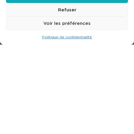
Refuser
Voir les préférences
Politique de confidentialité
Expert dans la location de nacelle & plateforme
élévatrice.
3 rue Jean Perrin - 33600 PESSAC
05 57 26 12 40