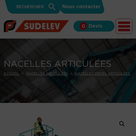
Search
Skip to content
Search
Nous contacter
for:
Button
Devis
0
NACELLES ARTICULÉES
ACCUEIL
NACELLES ARTICULÉES
NACELLES DIESEL ARTICULÉES