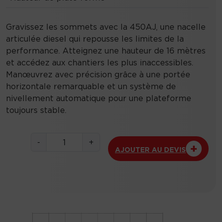
Gravissez les sommets avec la 450AJ, une nacelle
articulée diesel qui repousse les limites de la
performance. Atteignez une hauteur de 16 mètres
et accédez aux chantiers les plus inaccessibles.
Manœuvrez avec précision grâce à une portée
horizontale remarquable et un système de
nivellement automatique pour une plateforme
toujours stable.
q
-
+
AJOUTER AU DEVIS
u
a
n
t
i
t
é