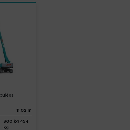
iculées
11.02 m
300 kg 454
kg