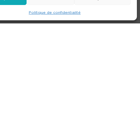
Politique de confidentialité
e
Contact
Nos agences
Consulter le site
ions générales de location
-
Politique de confidentialité
- Création :
Compos’it