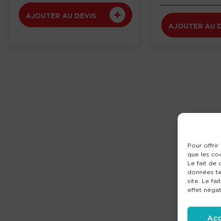
AJOUTER AU DEVIS
AJOUTER AU 
Pour offrir
que les co
Le fait de
données te
site. Le fa
effet négat
Acc