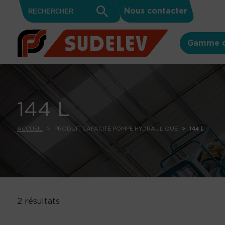
Search
Skip to content
Search
Nous contacter
for:
Button
Gamme d
144 L
ACCUEIL
PRODUIT CAPACITÉ POMPE HYDRAULIQUE
144 L
2 résultats