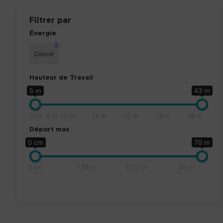
Filtrer par
Énergie
2
Diesel
Hauteur de Travail
5 m
43 m
5 m
8 m
10 m
16 m
22 m
28 m
38 m
Déport max
0 cm
70 m
0 cm
7.89 m
11.02 m
20 m