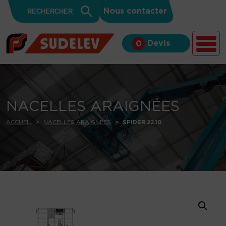
Search
Skip to content
Search
Nous contacter
for:
Button
Devis
0
NACELLES ARAIGNÉES
ACCUEIL
NACELLES ARAIGNÉES
SPIDER 22.10