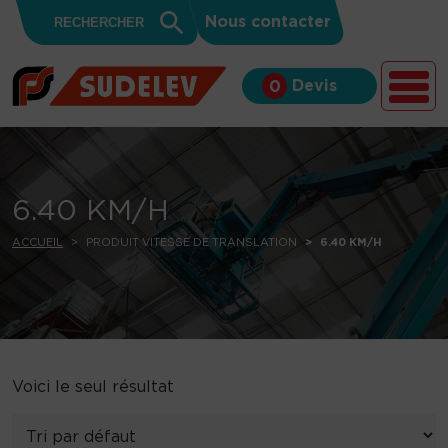
Search
Skip to content
Search
Nous contacter
for:
Button
Devis
0
6.40 KM/H
ACCUEIL
PRODUIT VITESSE DE TRANSLATION
6.40 KM/H
Voici le seul résultat