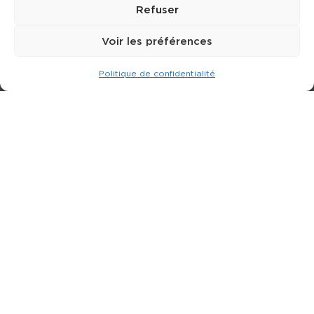
Refuser
Voir les préférences
Politique de confidentialité
Expert dans la location de nacelle & plateforme
élévatrice.
3 rue Jean Perrin - 33600 PESSAC
05 57 26 12 40
Nos produits
Partenaires
Société