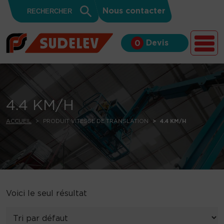
Search
Skip to content
Search
Nous contacter
for:
Button
Devis
0
4.4 KM/H
ACCUEIL
PRODUIT VITESSE DE TRANSLATION
4.4 KM/H
Voici le seul résultat