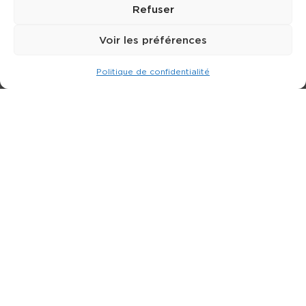
Refuser
Voir les préférences
Politique de confidentialité
Expert dans la location de nacelle & plateforme
élévatrice.
3 rue Jean Perrin - 33600 PESSAC
05 57 26 12 40
Nos produits
Partenaires
Société