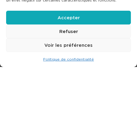
un effet négatif sur certaines caractéristiques et fonctions.
Accepter
Refuser
Voir les préférences
Politique de confidentialité
Expert dans la location de nacelle & plateforme
élévatrice.
3 rue Jean Perrin - 33600 PESSAC