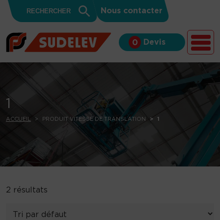
Search
Skip to content
Search
Nous contacter
for:
Button
Devis
0
1
ACCUEIL
PRODUIT VITESSE DE TRANSLATION
1
2 résultats