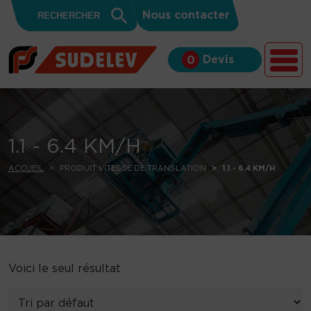
Search
Skip to content
Search
Nous contacter
for:
Button
Devis
0
1.1 - 6.4 KM/H
ACCUEIL
PRODUIT VITESSE DE TRANSLATION
1.1 - 6.4 KM/H
Voici le seul résultat