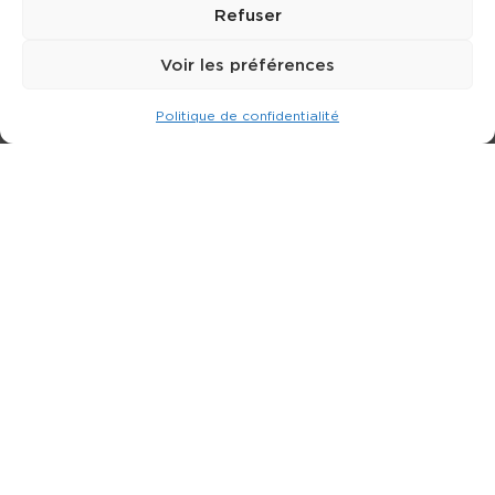
Refuser
Voir les préférences
Politique de confidentialité
Expert dans la location de nacelle & plateforme
élévatrice.
3 rue Jean Perrin - 33600 PESSAC
05 57 26 12 40
Nos produits
Partenaires
Société