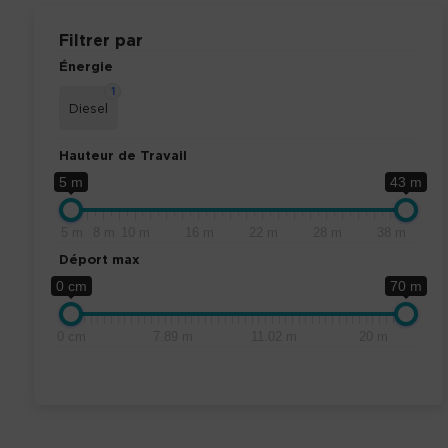
Filtrer par
Énergie
1
Diesel
Hauteur de Travail
5 m
43 m
5 m
8 m
10 m
16 m
22 m
28 m
38 m
Déport max
0 cm
70 m
0 cm
7.89 m
11.02 m
20 m