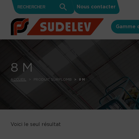
Search
Skip to content
Search
Nous contacter
for:
Button
Gamme d
8 M
ACCUEIL
PRODUIT SURPLOMB
8 M
Voici le seul résultat