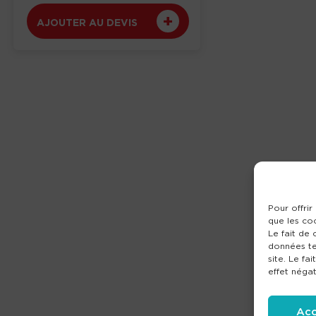
AJOUTER AU DEVIS
Pour offrir
que les co
Le fait de
données te
site. Le fa
effet négat
Acc