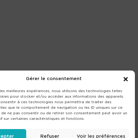
Gérer le consentement
 les meilleures expériences, nous utilisons des technologies telles
okies pour stocker et/ou accéder aux informations des appareils.
 consentir à ces technologies nous permettra de traiter des
lles que le comportement de navigation ou les ID uniques sur ce
it de ne pas consentir ou de retirer son consentement peut avoir un
if sur certaines caractéristiques et fonctions.
epter
Refuser
Voir les préférences