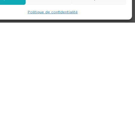
Politique de confidentialité
e
Contact
Nos agences
Consulter le site
ions générales de location
-
Politique de confidentialité
- Création :
Compos’it