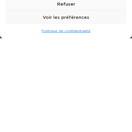
Refuser
Voir les préférences
Politique de confidentialité
Expert dans la location de nacelle & plateforme
élévatrice.
3 rue Jean Perrin - 33600 PESSAC
05 57 26 12 40
Nos produits
Partenaires
Société