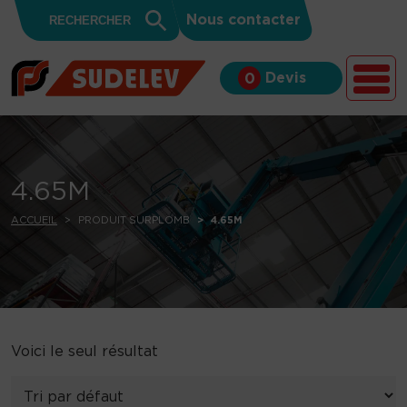
Search
Skip to content
Search
Nous contacter
for:
Button
Devis
0
4.65M
ACCUEIL
PRODUIT SURPLOMB
4.65M
Voici le seul résultat