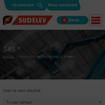
Search
Skip to content
Search
Nous contacter
for:
Button
Devis
0
345 °
ACCUEIL
PRODUIT ROTATION TOURELLE
345 °
Voici le seul résultat