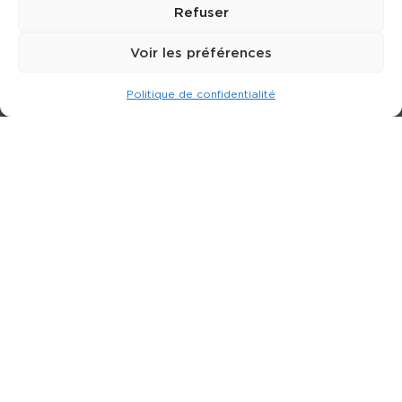
Refuser
Voir les préférences
Politique de confidentialité
Expert dans la location de nacelle & plateforme
élévatrice.
3 rue Jean Perrin - 33600 PESSAC
05 57 26 12 40
Nos produits
Partenaires
Société