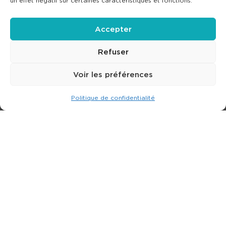
un effet négatif sur certaines caractéristiques et fonctions.
Accepter
Refuser
Voir les préférences
Politique de confidentialité
Expert dans la location de nacelle & plateforme
élévatrice.
3 rue Jean Perrin - 33600 PESSAC