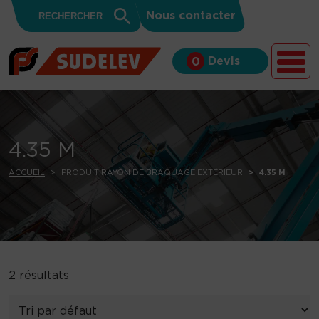
Search
Skip to content
Search
Nous contacter
for:
Button
Devis
0
4.35 M
ACCUEIL
PRODUIT RAYON DE BRAQUAGE EXTÉRIEUR
4.35 M
2 résultats