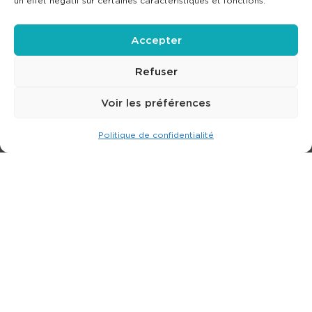
un effet négatif sur certaines caractéristiques et fonctions.
Accepter
Refuser
Voir les préférences
Politique de confidentialité
Expert dans la location de nacelle & plateforme
élévatrice.
3 rue Jean Perrin - 33600 PESSAC