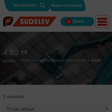
Search
Skip to content
Search
Nous contacter
for:
Button
Devis
0
4.30 M
ACCUEIL
PRODUIT RAYON DE BRAQUAGE EXTÉRIEUR
4.30 M
2 résultats