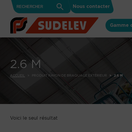
Search
Skip to content
Search
Nous contacter
for:
Button
Gamme d
2.6 M
ACCUEIL
PRODUIT RAYON DE BRAQUAGE EXTÉRIEUR
2.6 M
Voici le seul résultat