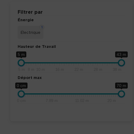
Filtrer par
Énergie
1
Électrique
Hauteur de Travail
5 m
43 m
5 m
8 m
10 m
16 m
22 m
28 m
38 m
Déport max
0 cm
70 m
0 cm
7.89 m
11.02 m
20 m