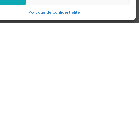
Politique de confidentialité
e
Contact
Nos agences
Consulter le site
ions générales de location
-
Politique de confidentialité
- Création :
Compos’it