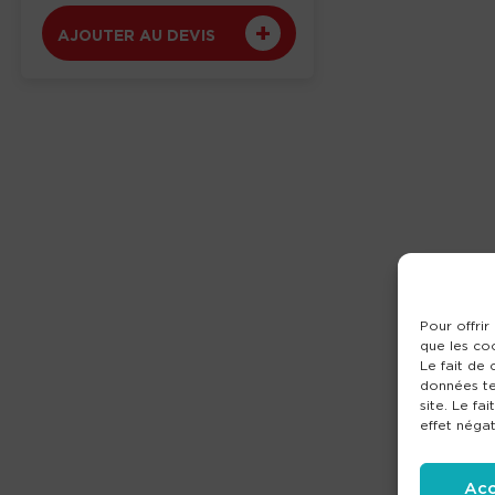
AJOUTER AU DEVIS
Pour offrir
que les co
Le fait de
données te
site. Le fa
effet négat
Acc