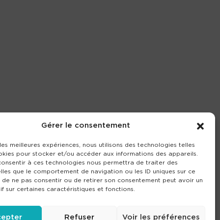
Gérer le consentement
 les meilleures expériences, nous utilisons des technologies telles
okies pour stocker et/ou accéder aux informations des appareils.
 consentir à ces technologies nous permettra de traiter des
lles que le comportement de navigation ou les ID uniques sur ce
it de ne pas consentir ou de retirer son consentement peut avoir un
if sur certaines caractéristiques et fonctions.
epter
Refuser
Voir les préférences