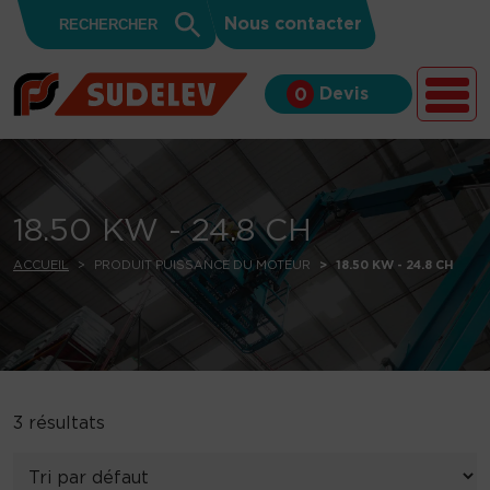
Search
Skip to content
Search
Nous contacter
for:
Button
Devis
0
18.50 KW - 24.8 CH
ACCUEIL
PRODUIT PUISSANCE DU MOTEUR
18.50 KW - 24.8 CH
3 résultats