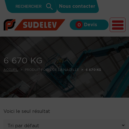
Search
Skip to content
Search
Nous contacter
for:
Button
Devis
0
6 670 KG
ACCUEIL
PRODUIT POIDS DE LA NACELLE
6 670 KG
Voici le seul résultat