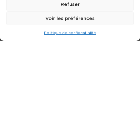
Refuser
Voir les préférences
Politique de confidentialité
Expert dans la location de nacelle & plateforme
élévatrice.
3 rue Jean Perrin - 33600 PESSAC
05 57 26 12 40
Nos produits
Partenaires
Société