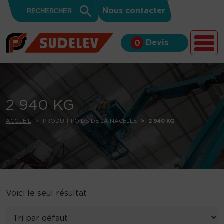
Search
Skip to content
Search
Nous contacter
for:
Button
Devis
0
2 940 KG
ACCUEIL
PRODUIT POIDS DE LA NACELLE
2 940 KG
Voici le seul résultat