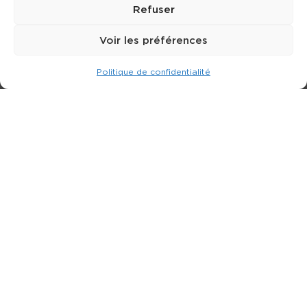
Refuser
Voir les préférences
Politique de confidentialité
Expert dans la location de nacelle & plateforme
élévatrice.
3 rue Jean Perrin - 33600 PESSAC
05 57 26 12 40
Nos produits
Partenaires
Société