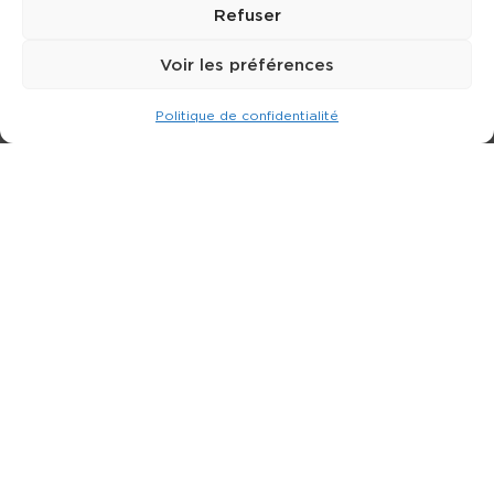
Refuser
Voir les préférences
Politique de confidentialité
Expert dans la location de nacelle & plateforme
élévatrice.
3 rue Jean Perrin - 33600 PESSAC
05 57 26 12 40
Nos produits
Partenaires
Société