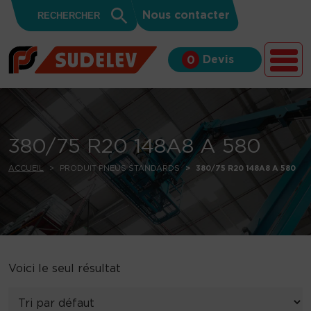
Search
Skip to content
Search
Nous contacter
for:
Button
Devis
0
380/75 R20 148A8 A 580
ACCUEIL
PRODUIT PNEUS STANDARDS
380/75 R20 148A8 A 580
Voici le seul résultat