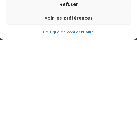
Refuser
Voir les préférences
Politique de confidentialité
Expert dans la location de nacelle & plateforme
élévatrice.
3 rue Jean Perrin - 33600 PESSAC
05 57 26 12 40
Nos produits
Partenaires
Société