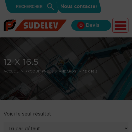
Search
Skip to content
Search
Nous contacter
for:
Button
Devis
0
12 X 16.5
ACCUEIL
PRODUIT PNEUS STANDARDS
12 X 16.5
Voici le seul résultat