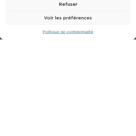
Refuser
Voir les préférences
Politique de confidentialité
Expert dans la location de nacelle & plateforme
élévatrice.
3 rue Jean Perrin - 33600 PESSAC
05 57 26 12 40
Nos produits
Partenaires
Société