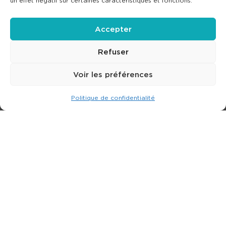
un effet négatif sur certaines caractéristiques et fonctions.
Accepter
Refuser
Voir les préférences
Politique de confidentialité
Expert dans la location de nacelle & plateforme
élévatrice.
3 rue Jean Perrin - 33600 PESSAC