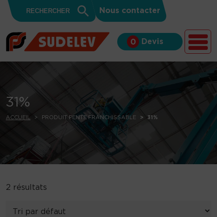
Search
Skip to content
Search
Nous contacter
for:
Button
Devis
0
31%
ACCUEIL
PRODUIT PENTE FRANCHISSABLE
31%
2 résultats