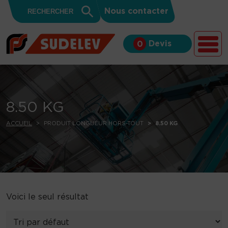
Search
Skip to content
Search
Nous contacter
for:
Button
Devis
0
8.50 KG
ACCUEIL
PRODUIT LONGUEUR HORS-TOUT
8.50 KG
Voici le seul résultat