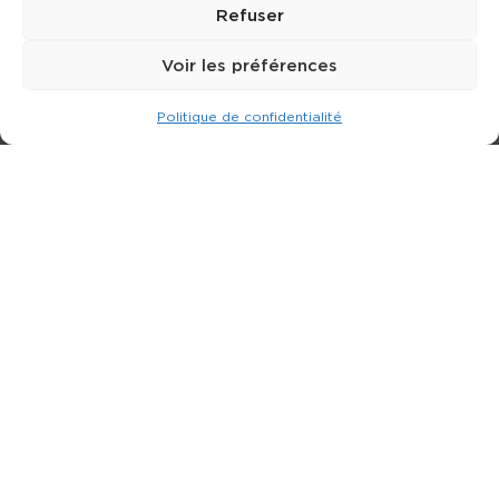
Refuser
Voir les préférences
Politique de confidentialité
Expert dans la location de nacelle & plateforme
élévatrice.
3 rue Jean Perrin - 33600 PESSAC
05 57 26 12 40
Nos produits
Partenaires
Société