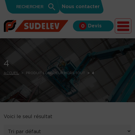
Search
Skip to content
Search
Nous contacter
for:
Button
Devis
0
4
ACCUEIL
PRODUIT LONGUEUR HORS-TOUT
4
Voici le seul résultat