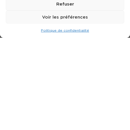
Refuser
Voir les préférences
Politique de confidentialité
Expert dans la location de nacelle & plateforme
élévatrice.
3 rue Jean Perrin - 33600 PESSAC
05 57 26 12 40
Nos produits
Partenaires
Société