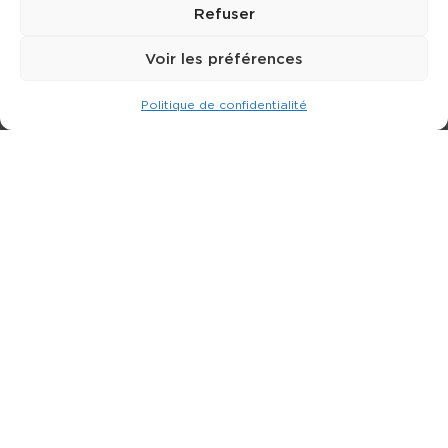
Refuser
Voir les préférences
Politique de confidentialité
Expert dans la location de nacelle & plateforme
élévatrice.
3 rue Jean Perrin - 33600 PESSAC
05 57 26 12 40
Nos produits
Partenaires
Société