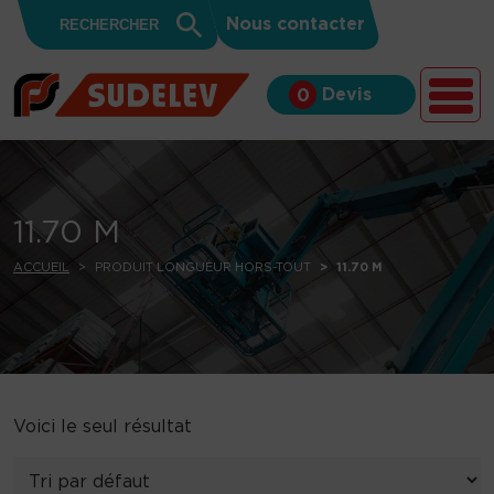
Search
Skip to content
Search
Nous contacter
for:
Button
Devis
0
11.70 M
ACCUEIL
PRODUIT LONGUEUR HORS-TOUT
11.70 M
Voici le seul résultat