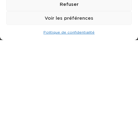
Refuser
Voir les préférences
Politique de confidentialité
Expert dans la location de nacelle & plateforme
élévatrice.
3 rue Jean Perrin - 33600 PESSAC
05 57 26 12 40
Nos produits
Partenaires
Société