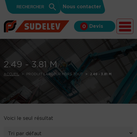
Search
Skip to content
Search
Nous contacter
for:
Button
Devis
0
2.49 - 3.81 M
ACCUEIL
PRODUIT LARGEUR HORS TOUT
2.49 - 3.81 M
Voici le seul résultat