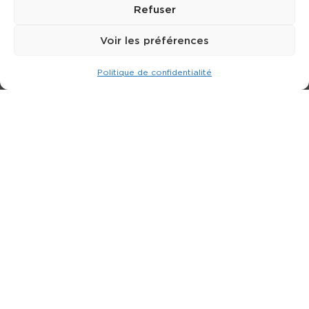
Refuser
Voir les préférences
Politique de confidentialité
Expert dans la location de nacelle & plateforme
élévatrice.
3 rue Jean Perrin - 33600 PESSAC
05 57 26 12 40
Nos produits
Partenaires
Société