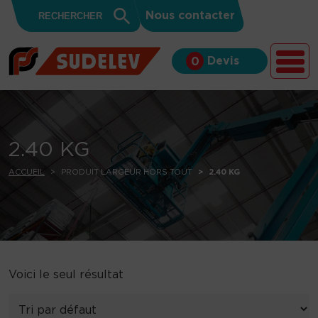
Search
Skip to content
Search
Nous contacter
for:
Button
Devis
0
2.40 KG
ACCUEIL
PRODUIT LARGEUR HORS TOUT
2.40 KG
Voici le seul résultat