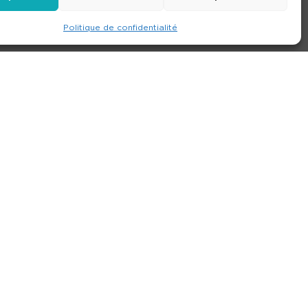
Politique de confidentialité
e
Contact
Nos agences
Consulter le site
ions générales de location
-
Politique de confidentialité
- Création :
Compos’it