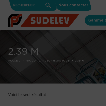
Search
Skip to content
Search
Nous contacter
for:
Button
Gamme d
2.39 M
ACCUEIL
PRODUIT LARGEUR HORS TOUT
2.39 M
Voici le seul résultat