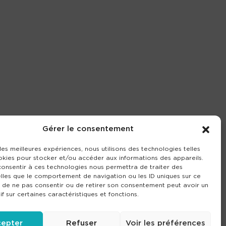
Gérer le consentement
 les meilleures expériences, nous utilisons des technologies telles
okies pour stocker et/ou accéder aux informations des appareils.
 consentir à ces technologies nous permettra de traiter des
lles que le comportement de navigation ou les ID uniques sur ce
it de ne pas consentir ou de retirer son consentement peut avoir un
if sur certaines caractéristiques et fonctions.
epter
Refuser
Voir les préférences