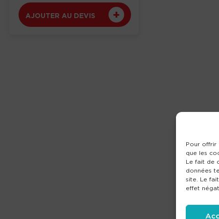
AJOUTER AU DEVIS
Pour offrir
que les co
Le fait de
données te
site. Le fa
effet négat
Acc