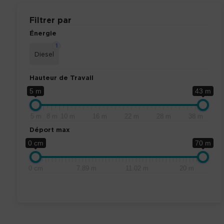
Filtrer par
Énergie
1
Diesel
Hauteur de Travail
5 m
43 m
5 m
8 m
10 m
16 m
22 m
28 m
38 m
Déport max
0 cm
70 m
0 cm
7.89 m
11.02 m
20 m