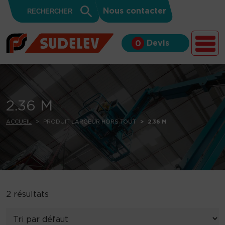
Search
Skip to content
Search
Nous contacter
for:
Button
Devis
0
2.36 M
ACCUEIL
PRODUIT LARGEUR HORS TOUT
2.36 M
2 résultats