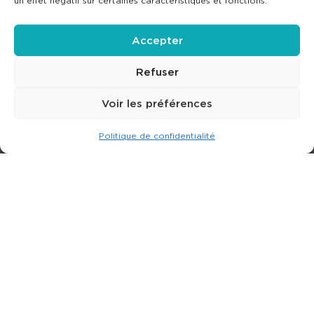
un effet négatif sur certaines caractéristiques et fonctions.
Accepter
Refuser
Voir les préférences
Politique de confidentialité
Expert dans la location de nacelle & plateforme
élévatrice.
3 rue Jean Perrin - 33600 PESSAC