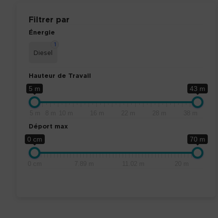
Filtrer par
Énergie
1
Diesel
Hauteur de Travail
5 m
43 m
5 m
8 m
10 m
16 m
22 m
28 m
38 m
Déport max
0 cm
70 m
0 cm
7.89 m
11.02 m
20 m