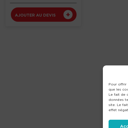
AJOUTER AU DEVIS
Pour offrir
que les co
Le fait de
données te
site. Le fa
effet négat
Acc