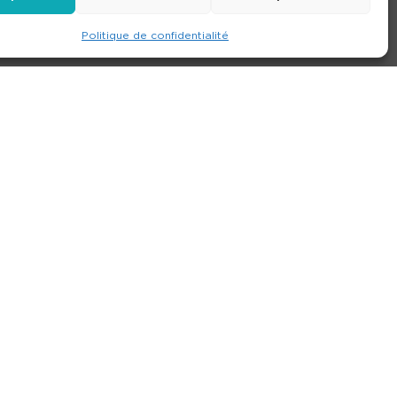
Politique de confidentialité
e
Contact
Nos agences
Consulter le site
ions générales de location
-
Politique de confidentialité
- Création :
Compos’it