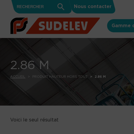
Search
Skip to content
Search
Nous contacter
for:
Button
Gamme d
2.86 M
ACCUEIL
PRODUIT HAUTEUR HORS TOUT
2.86 M
Voici le seul résultat