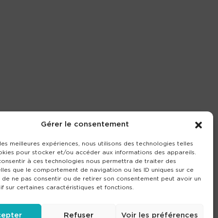
Gérer le consentement
 les meilleures expériences, nous utilisons des technologies telles
okies pour stocker et/ou accéder aux informations des appareils.
 consentir à ces technologies nous permettra de traiter des
lles que le comportement de navigation ou les ID uniques sur ce
it de ne pas consentir ou de retirer son consentement peut avoir un
if sur certaines caractéristiques et fonctions.
epter
Refuser
Voir les préférences