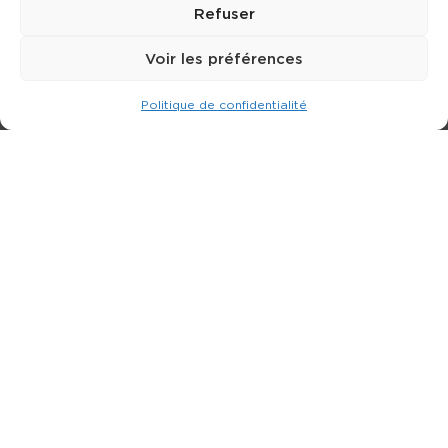
Refuser
Voir les préférences
Politique de confidentialité
Expert dans la location de nacelle & plateforme
élévatrice.
3 rue Jean Perrin - 33600 PESSAC
05 57 26 12 40
Nos produits
Partenaires
Société