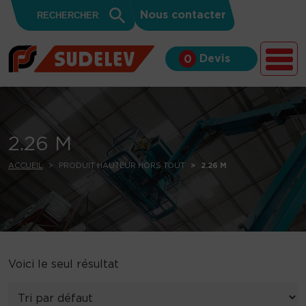
Search
Skip to content
Search
Nous contacter
for:
Button
Devis
0
2.26 M
ACCUEIL
PRODUIT HAUTEUR HORS TOUT
2.26 M
Voici le seul résultat