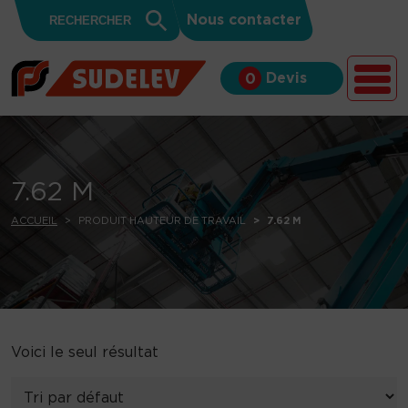
Search
Skip to content
Search
Nous contacter
for:
Button
Devis
0
7.62 M
ACCUEIL
PRODUIT HAUTEUR DE TRAVAIL
7.62 M
Voici le seul résultat