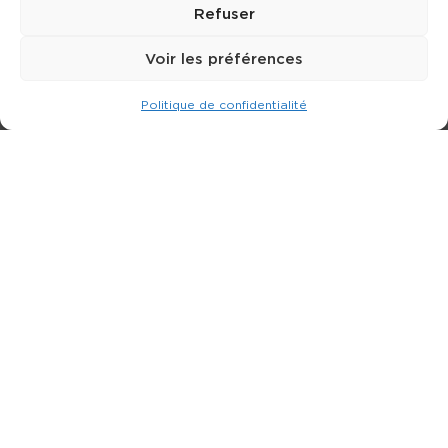
Refuser
Voir les préférences
Politique de confidentialité
Expert dans la location de nacelle & plateforme
élévatrice.
3 rue Jean Perrin - 33600 PESSAC
05 57 26 12 40
Nos produits
Partenaires
Société