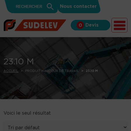
Search
Skip to content
Search
Nous contacter
for:
Button
Devis
0
23.10 M
ACCUEIL
PRODUIT HAUTEUR DE TRAVAIL
23.10 M
Voici le seul résultat