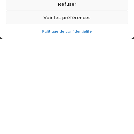
Refuser
Voir les préférences
Politique de confidentialité
Expert dans la location de nacelle & plateforme
élévatrice.
3 rue Jean Perrin - 33600 PESSAC
05 57 26 12 40
Nos produits
Partenaires
Société