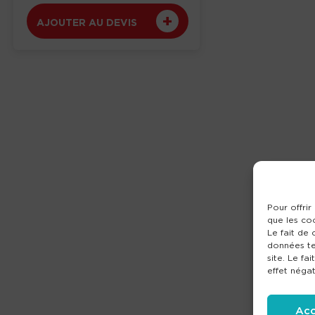
AJOUTER AU DEVIS
Pour offrir
que les co
Le fait de
données te
site. Le fa
effet négat
Acc