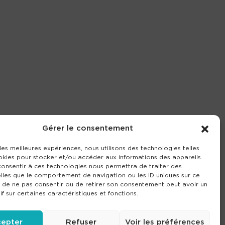
Gérer le consentement
 les meilleures expériences, nous utilisons des technologies telles
okies pour stocker et/ou accéder aux informations des appareils.
 consentir à ces technologies nous permettra de traiter des
lles que le comportement de navigation ou les ID uniques sur ce
it de ne pas consentir ou de retirer son consentement peut avoir un
if sur certaines caractéristiques et fonctions.
epter
Refuser
Voir les préférences