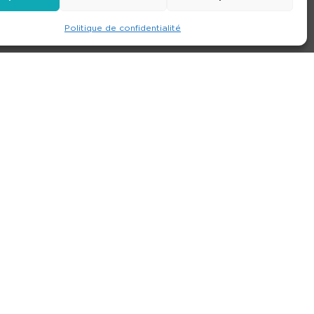
Politique de confidentialité
e
Contact
Nos agences
Consulter le site
ions générales de location
-
Politique de confidentialité
- Création :
Compos’it