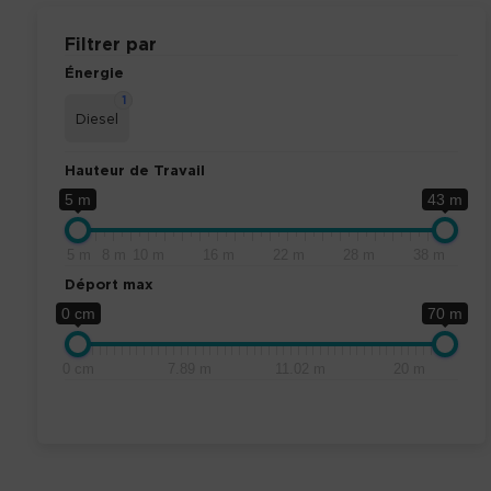
Filtrer par
Énergie
1
Diesel
Hauteur de Travail
5 m
43 m
5 m
8 m
10 m
16 m
22 m
28 m
38 m
Déport max
0 cm
70 m
0 cm
7.89 m
11.02 m
20 m