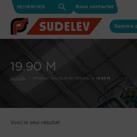
Search
Skip to content
Search
Nous contacter
for:
Button
Gamme d
19.90 M
ACCUEIL
PRODUIT HAUTEUR DE TRAVAIL
19.90 M
Voici le seul résultat