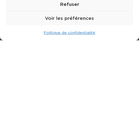
Refuser
Voir les préférences
Politique de confidentialité
Expert dans la location de nacelle & plateforme
élévatrice.
3 rue Jean Perrin - 33600 PESSAC
05 57 26 12 40
Nos produits
Partenaires
Société