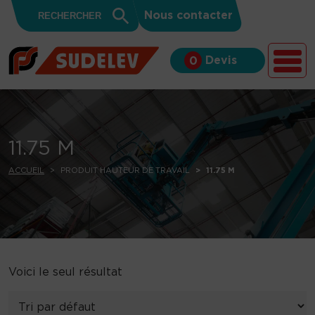
Search
Skip to content
Search
Nous contacter
for:
Button
Devis
0
11.75 M
ACCUEIL
PRODUIT HAUTEUR DE TRAVAIL
11.75 M
Voici le seul résultat